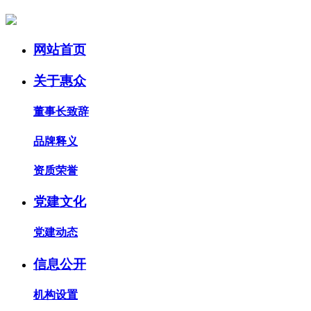
网站首页
关于惠众
董事长致辞
品牌释义
资质荣誉
党建文化
党建动态
信息公开
机构设置