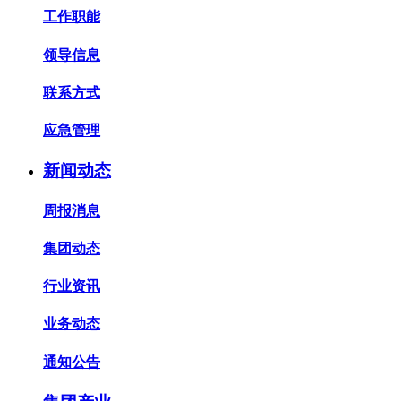
工作职能
领导信息
联系方式
应急管理
新闻动态
周报消息
集团动态
行业资讯
业务动态
通知公告