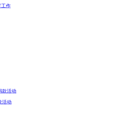
度工作
款活动