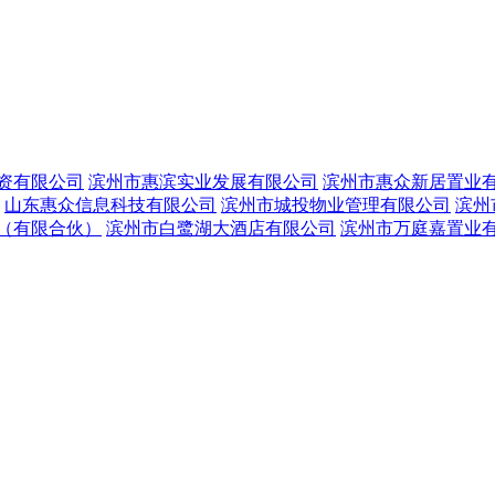
资有限公司
滨州市惠滨实业发展有限公司
滨州市惠众新居置业
山东惠众信息科技有限公司
滨州市城投物业管理有限公司
滨州
（有限合伙）
滨州市白鹭湖大酒店有限公司
滨州市万庭嘉置业