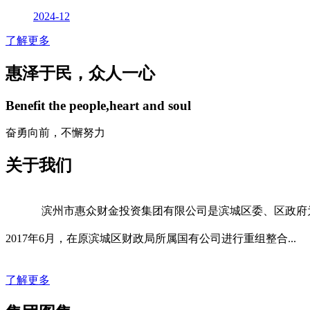
2024-12
了解更多
惠泽于民，众人一心
Benefit the people,heart and soul
奋勇向前，不懈努力
关于我们
滨州市惠众财金投资集团有限公司是滨城区委、区政府为贯
2017年6月，在原滨城区财政局所属国有公司进行重组整合...
了解更多