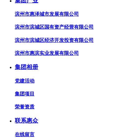
集团产业
滨州市惠泽城市发展有限公司
滨州市滨城区国有资产经营有限公司
滨州市滨城区经济开发投资有限公司
滨州市惠滨实业发展有限公司
集团相册
党建活动
集团项目
荣誉资质
联系惠众
在线留言