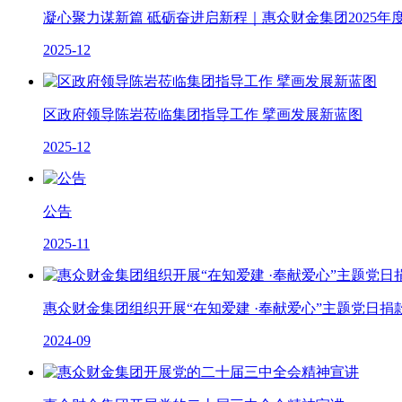
凝心聚力谋新篇 砥砺奋进启新程｜惠众财金集团2025年
2025-12
区政府领导陈岩莅临集团指导工作 擘画发展新蓝图
2025-12
公告
2025-11
惠众财金集团组织开展“在知爱建 ·奉献爱心”主题党日捐
2024-09