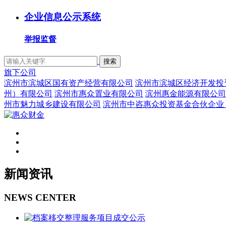
企业信息公示系统
举报监督
旗下公司
滨州市滨城区国有资产经营有限公司
滨州市滨城区经济开发投
州）有限公司
滨州市惠众置业有限公司
滨州惠金能源有限公司
州市魅力城乡建设有限公司
滨州市中咨惠众投资基金合伙企业
新闻资讯
NEWS CENTER