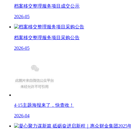
档案移交整理服务项目成交公示
2026-05
档案移交整理服务项目采购公告
2026-05
4·15主题海报来了，快查收！
2026-04