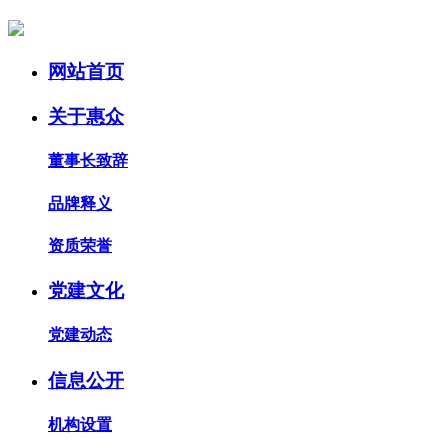
网站首页
关于惠众
董事长致辞
品牌释义
资质荣誉
党建文化
党建动态
信息公开
机构设置