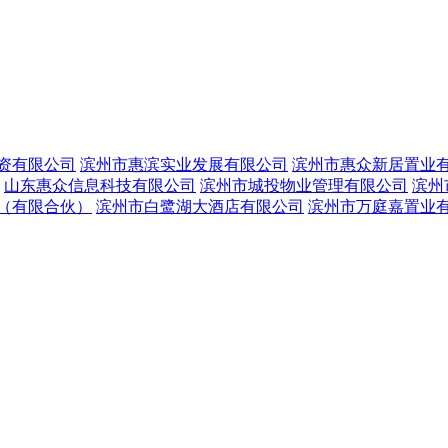
资有限公司
滨州市惠滨实业发展有限公司
滨州市惠众新居置业
山东惠众信息科技有限公司
滨州市城投物业管理有限公司
滨州
（有限合伙）
滨州市白鹭湖大酒店有限公司
滨州市万庭嘉置业