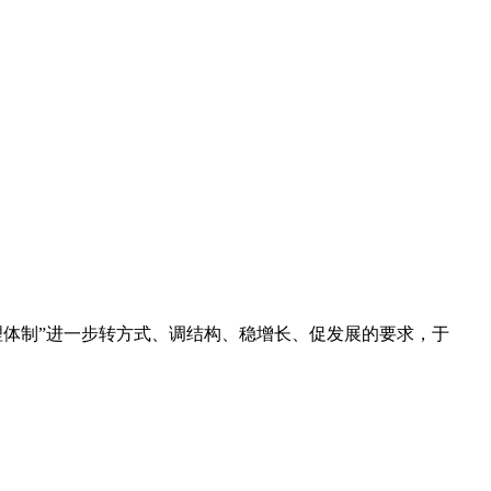
制”进一步转方式、调结构、稳增长、促发展的要求，于