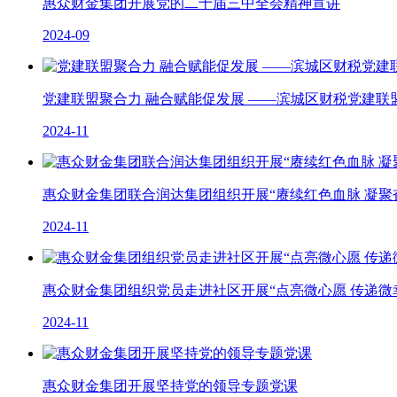
惠众财金集团开展党的二十届三中全会精神宣讲
2024-09
党建联盟聚合力 融合赋能促发展 ——滨城区财税党建联
2024-11
惠众财金集团联合润达集团组织开展“赓续红色血脉 凝聚
2024-11
惠众财金集团组织党员走进社区开展“点亮微心愿 传递微
2024-11
惠众财金集团开展坚持党的领导专题党课