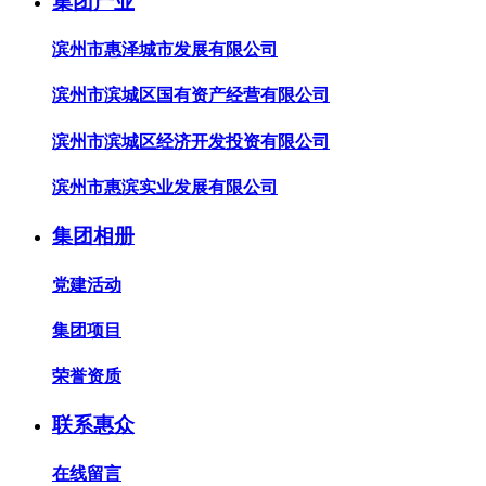
集团产业
滨州市惠泽城市发展有限公司
滨州市滨城区国有资产经营有限公司
滨州市滨城区经济开发投资有限公司
滨州市惠滨实业发展有限公司
集团相册
党建活动
集团项目
荣誉资质
联系惠众
在线留言