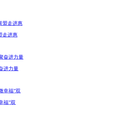
盟走进惠
奋进力量
幸福”双